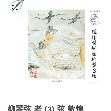
柳琴弦 老 (3) 弦 敦煌