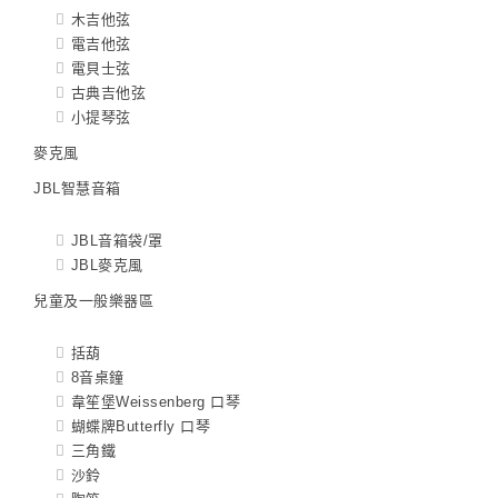
木吉他弦
電吉他弦
電貝士弦
古典吉他弦
小提琴弦
麥克風
JBL智慧音箱
JBL音箱袋/罩
JBL麥克風
兒童及一般樂器區
括葫
8音桌鐘
韋笙堡Weissenberg 口琴
蝴蝶牌Butterfly 口琴
三角鐵
沙鈴