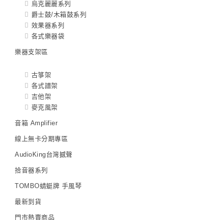
烏克麗麗系列
爵士鼓/木箱鼓系列
效果器系列
各式樂器袋
樂器支架區
古箏架
各式譜架
吉他架
麥克風架
音箱 Amplifier
線上無卡分期專區
AudioKing台灣撼聲
拾音器系列
TOMBO蜻蜓牌 手風琴
最新到貨
門市熱賣商品