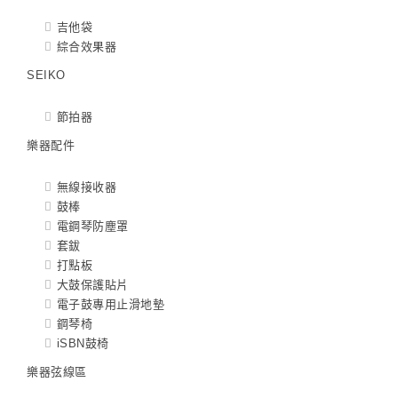
吉他袋
綜合效果器
SEIKO
節拍器
樂器配件
無線接收器
鼓棒
電鋼琴防塵罩
套鈸
打點板
大鼓保護貼片
電子鼓專用止滑地墊
鋼琴椅
iSBN鼓椅
樂器弦線區