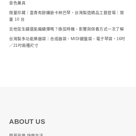
音色兼具
限量珍藏｜富貴有餘鑲嵌卡林巴琴，台灣製造精品工藝登場｜限
量 10 台
吉他弦生鏽還能繼續彈嗎？換弦時機、影響與保養方式一次了解
台灣製多功能樂器袋｜合成器袋、MIDI鍵盤袋、電子琴袋，16吋
／21吋兩種尺寸
ABOUT US
簡單音樂 快樂生活