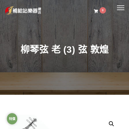
Togg
0
navig
柳琴弦 老 (3) 弦 敦煌
特價