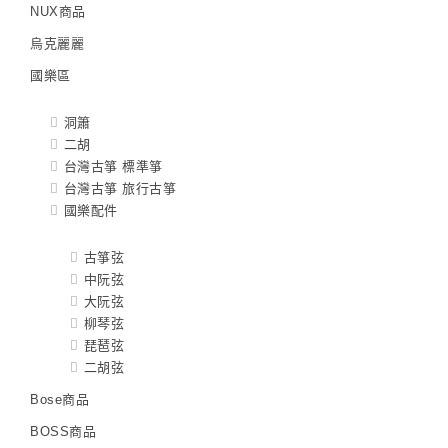
NUX商品
烏克麗麗
國樂區
洞簫
二胡
台灣古箏 標準箏
台灣古箏 旅行古箏
國樂配件
古箏弦
中阮弦
大阮弦
柳琴弦
琵琶弦
二胡弦
Bose商品
BOSS商品