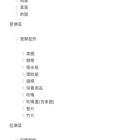
陶笛
直笛
鈴鼓
管樂區
管樂配件
束圈
頸帶
吸水紙
理紋紙
通條
保養用品
吹嘴
吹嘴蓋(含束圈)
墊片
竹片
弦樂區