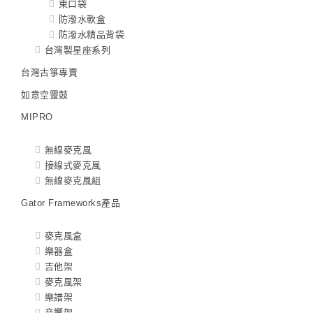
束口袋
防潑水軟盒
防潑水精品背袋
台灣製星座系列
台灣古箏專賣
如意空靈鼓
MIPRO
無線麥克風
接線式麥克風
無線麥克風組
Gator Frameworks產品
麥克風盒
樂器盒
吉他架
麥克風架
樂譜架
音響架