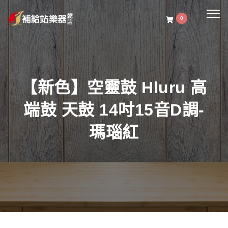
Togg
0
navig
【新色】空靈鼓 Hluru 高
端鼓 天鼓 14吋15音D調-
瑪瑙紅