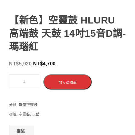
【新色】空靈鼓 HLURU
高端鼓 天鼓 14吋15音D調-
瑪瑙紅
NT$
5,920
NT$
4,700
加入購物車
分類:
魯儒空靈鼓
標籤:
空靈鼓
,
天鼓
描述