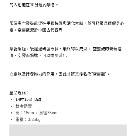
的人也能在10分鐘內學會。
常演奏空靈鼓能促進手眼協調與活化大腦，並可抒壓且癒療身心
靈。空靈鼓源於中國古代西周
樂器編鐘，後經過研發改良，最終得以成型。 空靈鼓的聲音澄
清、空靈而悠遠，可以達到淨化
心靈以及抒發壓力的作用，因此才將其命名為”空靈鼓”。
產品規格：
14吋15音 D調
鈦金鋼製
高：15cm x 直徑35cm
重量：3.25kg