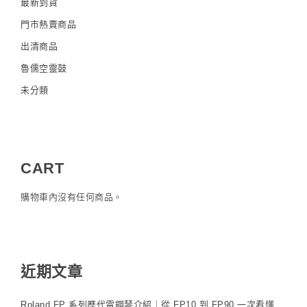
最新到貨
門市熱賣商品
出清商品
魯儒空靈鼓
未分類
CART
購物車內沒有任何商品。
近期文章
Roland FP 系列歷代電鋼琴介紹｜從 FP10 到 FP90 一次看懂