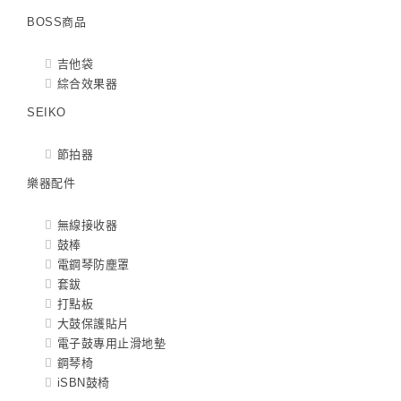
BOSS商品
吉他袋
綜合效果器
SEIKO
節拍器
樂器配件
無線接收器
鼓棒
電鋼琴防塵罩
套鈸
打點板
大鼓保護貼片
電子鼓專用止滑地墊
鋼琴椅
iSBN鼓椅