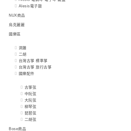
Alesis電子鼓
NUX商品
烏克麗麗
國樂區
洞簫
二胡
台灣古箏 標準箏
台灣古箏 旅行古箏
國樂配件
古箏弦
中阮弦
大阮弦
柳琴弦
琵琶弦
二胡弦
Bose商品