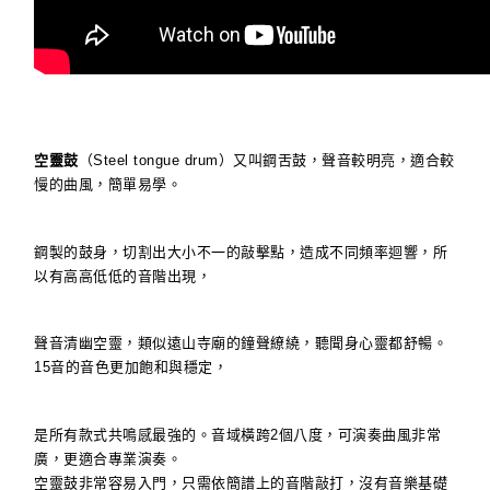
空靈鼓
（Steel tongue drum）又叫鋼舌鼓，聲音較明亮，適合較
慢的曲風，簡單易學。
鋼製的鼓身，切割出大小不一的敲擊點，造成不同頻率迴響，所
以有高高低低的音階出現，
聲音清幽空靈，類似遠山寺廟的鐘聲繚繞，聽聞身心靈都舒暢。
15音的音色更加飽和與穩定，
是所有款式共鳴感最強的。音域橫跨2個八度，可演奏曲風非常
廣，更適合專業演奏。
空靈鼓非常容易入門，只需依簡譜上的音階敲打，沒有音樂基礎