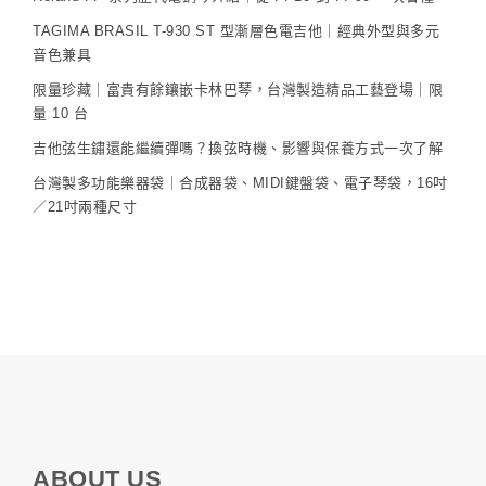
TAGIMA BRASIL T-930 ST 型漸層色電吉他｜經典外型與多元
音色兼具
限量珍藏｜富貴有餘鑲嵌卡林巴琴，台灣製造精品工藝登場｜限
量 10 台
吉他弦生鏽還能繼續彈嗎？換弦時機、影響與保養方式一次了解
台灣製多功能樂器袋｜合成器袋、MIDI鍵盤袋、電子琴袋，16吋
／21吋兩種尺寸
ABOUT US