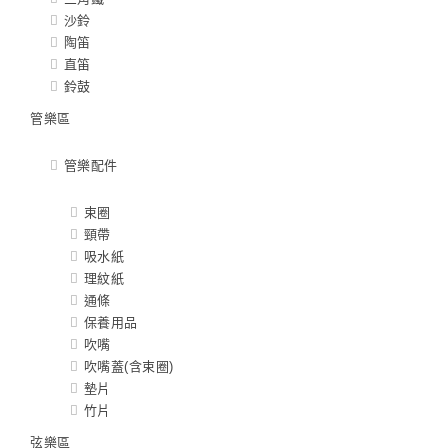
沙鈴
陶笛
直笛
鈴鼓
管樂區
管樂配件
束圈
頸帶
吸水紙
理紋紙
通條
保養用品
吹嘴
吹嘴蓋(含束圈)
墊片
竹片
弦樂區