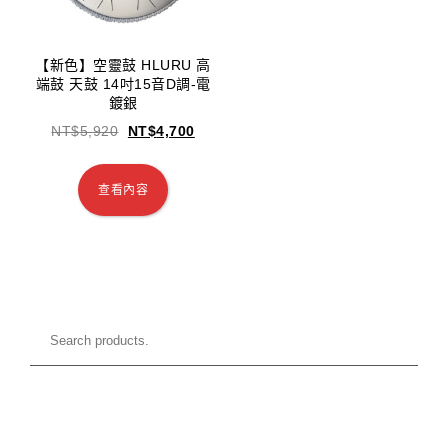
【新色】空靈鼓 HLURU 高
端鼓 天鼓 14吋15音D調-電
鍍銀
NT$
5,920
NT$
4,700
查看內容