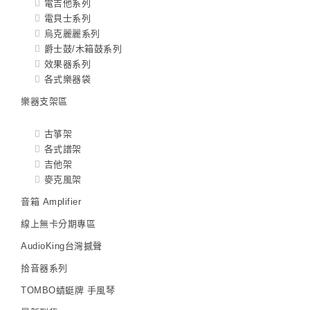
電吉他系列
電貝士系列
烏克麗麗系列
爵士鼓/木箱鼓系列
效果器系列
各式樂器袋
樂器支架區
古箏架
各式譜架
吉他架
麥克風架
音箱 Amplifier
線上無卡分期專區
AudioKing台灣撼聲
拾音器系列
TOMBO蜻蜓牌 手風琴