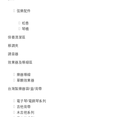
弦樂配件
松香
琴橋
保養清潔區
移調夾
調音器
效果器及導線區
樂器導線
單顆效果器
台灣製樂器袋/盒/背帶
電子琴/電鋼琴系列
吉他背帶
木吉他系列