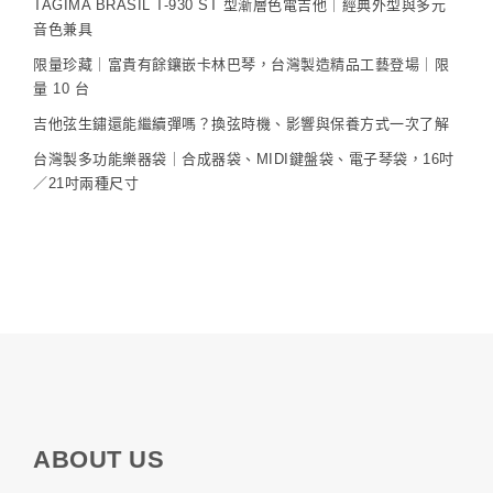
TAGIMA BRASIL T-930 ST 型漸層色電吉他｜經典外型與多元
音色兼具
限量珍藏｜富貴有餘鑲嵌卡林巴琴，台灣製造精品工藝登場｜限
量 10 台
吉他弦生鏽還能繼續彈嗎？換弦時機、影響與保養方式一次了解
台灣製多功能樂器袋｜合成器袋、MIDI鍵盤袋、電子琴袋，16吋
／21吋兩種尺寸
ABOUT US