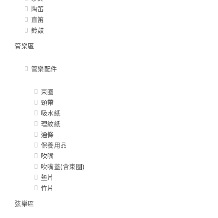
陶笛
直笛
鈴鼓
管樂區
管樂配件
束圈
頸帶
吸水紙
理紋紙
通條
保養用品
吹嘴
吹嘴蓋(含束圈)
墊片
竹片
弦樂區