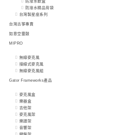
防潑水軟盒
防潑水精品背袋
台灣製星座系列
台灣古箏專賣
如意空靈鼓
MIPRO
無線麥克風
接線式麥克風
無線麥克風組
Gator Frameworks產品
麥克風盒
樂器盒
吉他架
麥克風架
樂譜架
音響架
鍵盤架