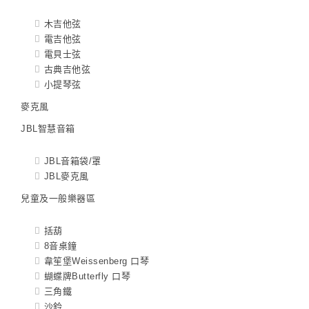
木吉他弦
電吉他弦
電貝士弦
古典吉他弦
小提琴弦
麥克風
JBL智慧音箱
JBL音箱袋/罩
JBL麥克風
兒童及一般樂器區
括葫
8音桌鐘
韋笙堡Weissenberg 口琴
蝴蝶牌Butterfly 口琴
三角鐵
沙鈴