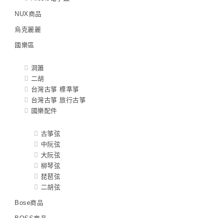
NUX商品
烏克麗麗
國樂區
洞簫
二胡
台灣古箏 標準箏
台灣古箏 旅行古箏
國樂配件
古箏弦
中阮弦
大阮弦
柳琴弦
琵琶弦
二胡弦
Bose商品