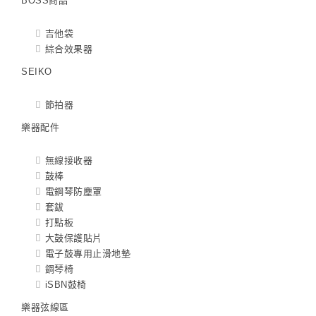
BOSS商品
吉他袋
綜合效果器
SEIKO
節拍器
樂器配件
無線接收器
鼓棒
電鋼琴防塵罩
套鈸
打點板
大鼓保護貼片
電子鼓專用止滑地墊
鋼琴椅
iSBN鼓椅
樂器弦線區