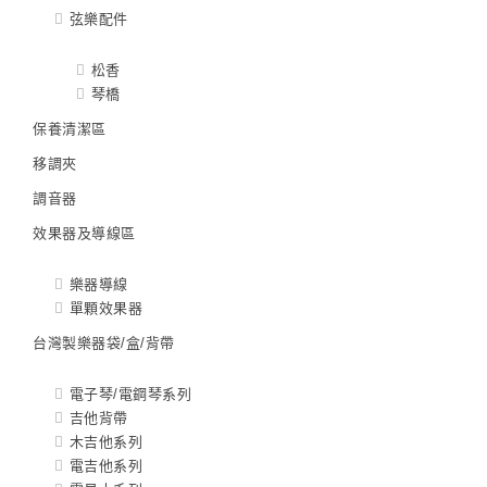
弦樂配件
松香
琴橋
保養清潔區
移調夾
調音器
效果器及導線區
樂器導線
單顆效果器
台灣製樂器袋/盒/背帶
電子琴/電鋼琴系列
吉他背帶
木吉他系列
電吉他系列