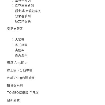
電貝士系列
烏克麗麗系列
爵士鼓/木箱鼓系列
效果器系列
各式樂器袋
樂器支架區
古箏架
各式譜架
吉他架
麥克風架
音箱 Amplifier
線上無卡分期專區
AudioKing台灣撼聲
拾音器系列
TOMBO蜻蜓牌 手風琴
最新到貨