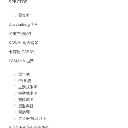
SPECTOR
電貝斯
Duesenberg 系列
民謠吉他配件
KAWAI 河合鋼琴
卡西歐 CASIO
YAMAHA 山葉
電吉他
PA系統
主動式喇叭
被動式喇叭
監聽喇叭
鍵盤樂器
電鋼琴
混音器/錄音介面
ALTO PROFESSIONAL