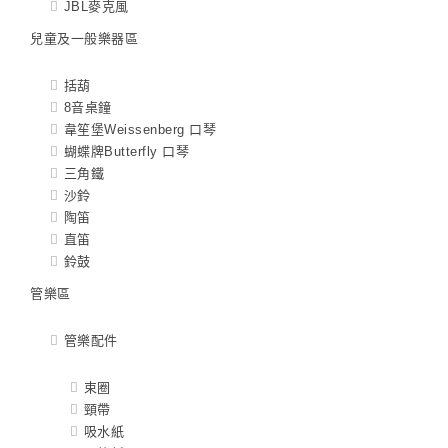
JBL麥克風
兒童及一般樂器區
括葫
8音桌鐘
韋笙堡Weissenberg 口琴
蝴蝶牌Butterfly 口琴
三角鐵
沙鈴
陶笛
直笛
鈴鼓
管樂區
管樂配件
束圈
頸帶
吸水紙