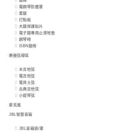
鼓棒
電鋼琴防塵罩
套鈸
打點板
大鼓保護貼片
電子鼓專用止滑地墊
鋼琴椅
iSBN鼓椅
樂器弦線區
木吉他弦
電吉他弦
電貝士弦
古典吉他弦
小提琴弦
麥克風
JBL智慧音箱
JBL音箱袋/罩