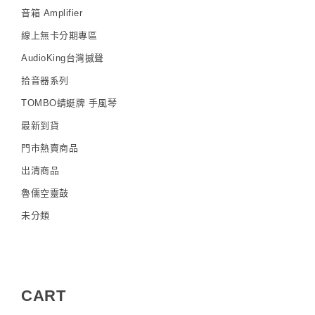
音箱 Amplifier
線上無卡分期專區
AudioKing台灣撼聲
拾音器系列
TOMBO蜻蜓牌 手風琴
最新到貨
門市熱賣商品
出清商品
魯儒空靈鼓
未分類
CART