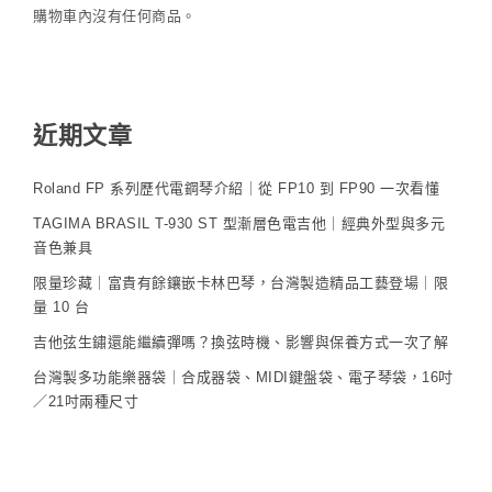
購物車內沒有任何商品。
近期文章
Roland FP 系列歷代電鋼琴介紹｜從 FP10 到 FP90 一次看懂
TAGIMA BRASIL T-930 ST 型漸層色電吉他｜經典外型與多元
音色兼具
限量珍藏｜富貴有餘鑲嵌卡林巴琴，台灣製造精品工藝登場｜限
量 10 台
吉他弦生鏽還能繼續彈嗎？換弦時機、影響與保養方式一次了解
台灣製多功能樂器袋｜合成器袋、MIDI鍵盤袋、電子琴袋，16吋
／21吋兩種尺寸