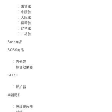
古箏弦
中阮弦
大阮弦
柳琴弦
琵琶弦
二胡弦
Bose商品
BOSS商品
吉他袋
綜合效果器
SEIKO
節拍器
樂器配件
無線接收器