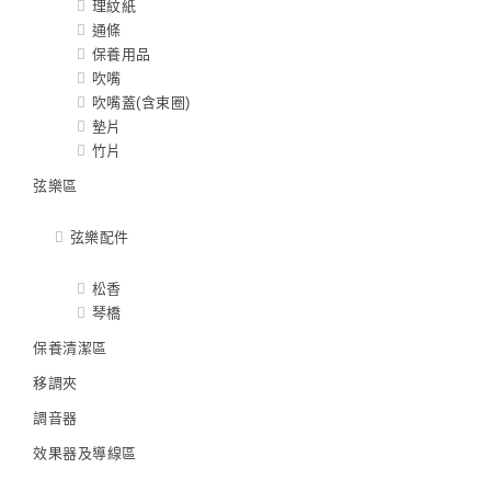
理紋紙
通條
保養用品
吹嘴
吹嘴蓋(含束圈)
墊片
竹片
弦樂區
弦樂配件
松香
琴橋
保養清潔區
移調夾
調音器
效果器及導線區