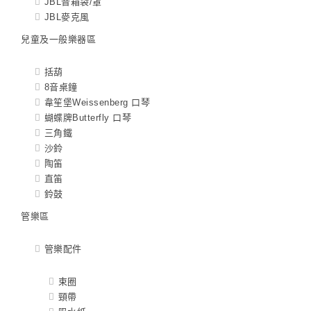
JBL音箱袋/罩
JBL麥克風
兒童及一般樂器區
括葫
8音桌鐘
韋笙堡Weissenberg 口琴
蝴蝶牌Butterfly 口琴
三角鐵
沙鈴
陶笛
直笛
鈴鼓
管樂區
管樂配件
束圈
頸帶