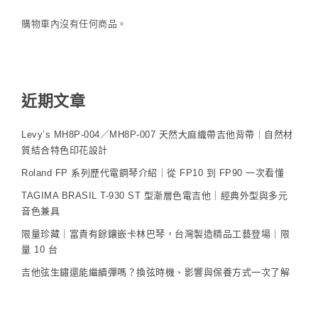
購物車內沒有任何商品。
近期文章
Levy’s MH8P-004／MH8P-007 天然大麻織帶吉他背帶｜自然材
質結合特色印花設計
Roland FP 系列歷代電鋼琴介紹｜從 FP10 到 FP90 一次看懂
TAGIMA BRASIL T-930 ST 型漸層色電吉他｜經典外型與多元
音色兼具
限量珍藏｜富貴有餘鑲嵌卡林巴琴，台灣製造精品工藝登場｜限
量 10 台
吉他弦生鏽還能繼續彈嗎？換弦時機、影響與保養方式一次了解