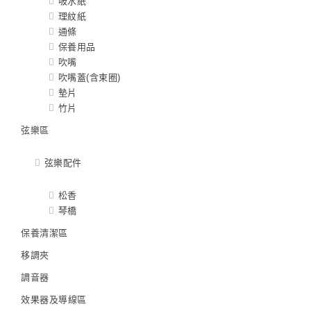
吸水紙
理紋紙
通條
保養用品
吹嘴
吹嘴蓋(含束圈)
墊片
竹片
弦樂區
弦樂配件
松香
琴橋
保養清潔區
移調夾
調音器
效果器及導線區