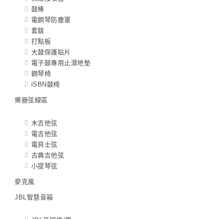
鼓棒
電鋼琴防塵罩
套鈸
打點板
大鼓保護貼片
電子鼓專用止滑地墊
鋼琴椅
iSBN鼓椅
樂器弦線區
木吉他弦
電吉他弦
電貝士弦
古典吉他弦
小提琴弦
麥克風
JBL智慧音箱