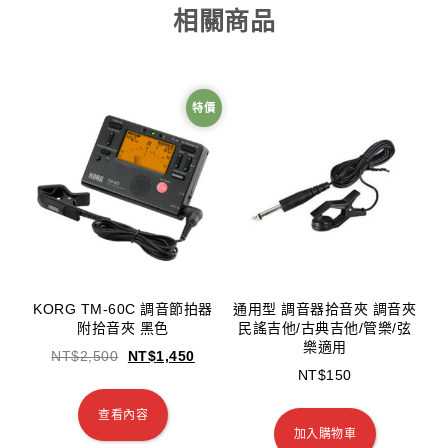
相關商品
特價
KORG TM-60C 調音節拍器
通用型 調音器拾音夾 調音夾
附拾音夾 黑色
民謠吉他/古典吉他/管樂/弦
樂適用
NT$
2,500
NT$
1,450
NT$
150
查看內容
加入購物車