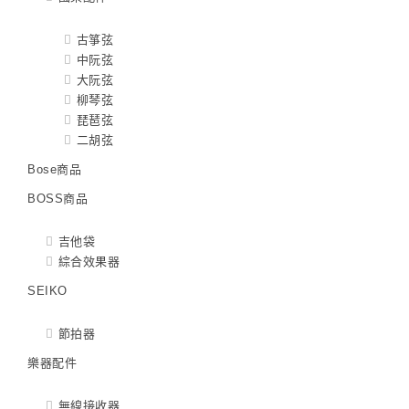
古箏弦
中阮弦
大阮弦
柳琴弦
琵琶弦
二胡弦
Bose商品
BOSS商品
吉他袋
綜合效果器
SEIKO
節拍器
樂器配件
無線接收器