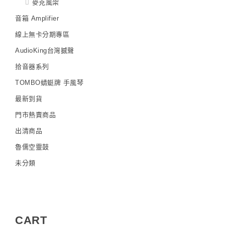
麥克風架
音箱 Amplifier
線上無卡分期專區
AudioKing台灣撼聲
拾音器系列
TOMBO蜻蜓牌 手風琴
最新到貨
門市熱賣商品
出清商品
魯儒空靈鼓
未分類
CART