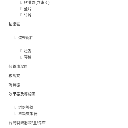
吹嘴蓋(含束圈)
墊片
竹片
弦樂區
弦樂配件
松香
琴橋
保養清潔區
移調夾
調音器
效果器及導線區
樂器導線
單顆效果器
台灣製樂器袋/盒/背帶