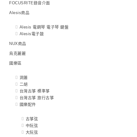
FOCUSRITE錄音介面
Alesis商品
Alesis 電鋼琴 電子琴 鍵盤
Alesis電子鼓
NUX商品
烏克麗麗
國樂區
洞簫
二胡
台灣古箏 標準箏
台灣古箏 旅行古箏
國樂配件
古箏弦
中阮弦
大阮弦