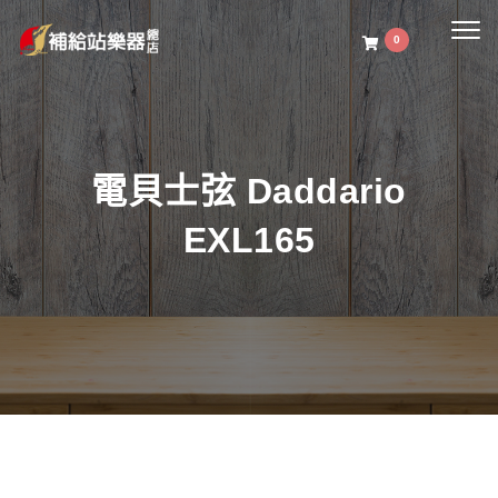
Togg
0
navig
電貝士弦 Daddario
EXL165