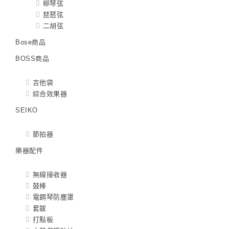
柳琴弦
琵琶弦
二胡弦
Bose商品
BOSS商品
吉他袋
綜合效果器
SEIKO
節拍器
樂器配件
無線接收器
鼓棒
電鋼琴防塵罩
套鈸
打點板