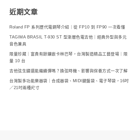
近期文章
Roland FP 系列歷代電鋼琴介紹｜從 FP10 到 FP90 一次看懂
TAGIMA BRASIL T-930 ST 型漸層色電吉他｜經典外型與多元
音色兼具
限量珍藏｜富貴有餘鑲嵌卡林巴琴，台灣製造精品工藝登場｜限
量 10 台
吉他弦生鏽還能繼續彈嗎？換弦時機、影響與保養方式一次了解
台灣製多功能樂器袋｜合成器袋、MIDI鍵盤袋、電子琴袋，16吋
／21吋兩種尺寸