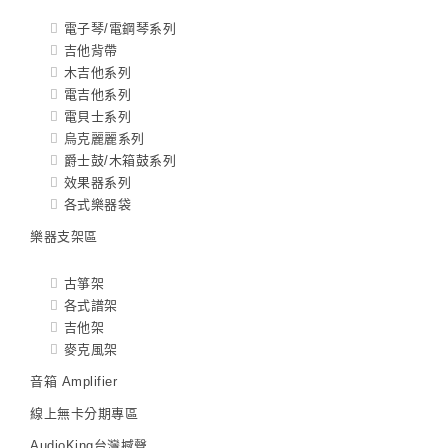
電子琴/電鋼琴系列
吉他背帶
木吉他系列
電吉他系列
電貝士系列
烏克麗麗系列
爵士鼓/木箱鼓系列
效果器系列
各式樂器袋
樂器支架區
古箏架
各式譜架
吉他架
麥克風架
音箱 Amplifier
線上無卡分期專區
AudioKing台灣撼聲