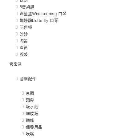
括葫
8音桌鐘
韋笙堡Weissenberg 口琴
蝴蝶牌Butterfly 口琴
三角鐵
沙鈴
陶笛
直笛
鈴鼓
管樂區
管樂配件
束圈
頸帶
吸水紙
理紋紙
通條
保養用品
吹嘴