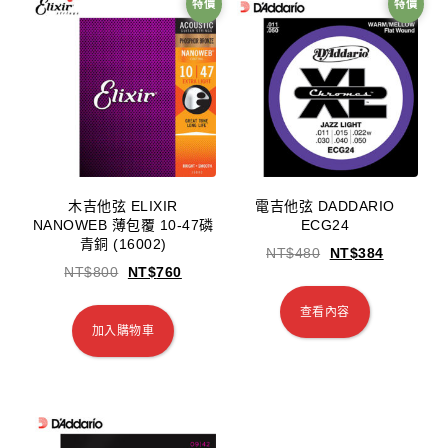
特價
特價
木吉他弦 ELIXIR
電吉他弦 DADDARIO
NANOWEB 薄包覆 10-47磷
ECG24
青銅 (16002)
NT$
480
NT$
384
NT$
800
NT$
760
查看內容
加入購物車