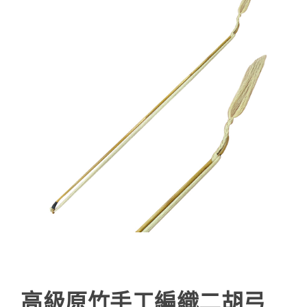
高級原竹手工編織二胡弓