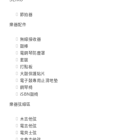
節拍器
樂器配件
無線接收器
鼓棒
電鋼琴防塵罩
套鈸
打點板
大鼓保護貼片
電子鼓專用止滑地墊
鋼琴椅
iSBN鼓椅
樂器弦線區
木吉他弦
電吉他弦
電貝士弦
古典吉他弦