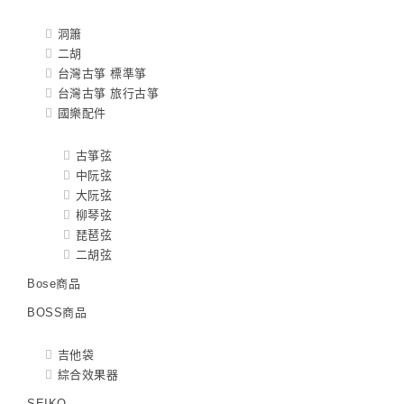
洞簫
二胡
台灣古箏 標準箏
台灣古箏 旅行古箏
國樂配件
古箏弦
中阮弦
大阮弦
柳琴弦
琵琶弦
二胡弦
Bose商品
BOSS商品
吉他袋
綜合效果器
SEIKO