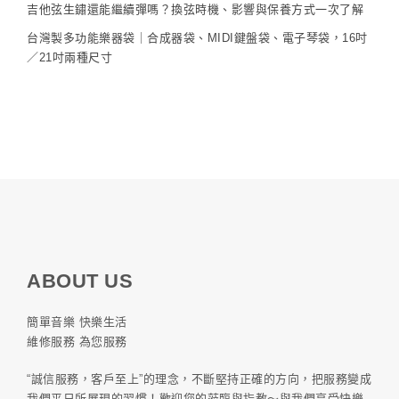
吉他弦生鏽還能繼續彈嗎？換弦時機、影響與保養方式一次了解
台灣製多功能樂器袋｜合成器袋、MIDI鍵盤袋、電子琴袋，16吋
／21吋兩種尺寸
ABOUT US
簡單音樂 快樂生活
維修服務 為您服務
“誠信服務，客戶至上”的理念，不斷堅持正確的方向，把服務變成
我們平日所展現的習慣！歡迎您的蒞臨與指教～與我們享受快樂