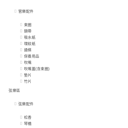
管樂配件
束圈
頸帶
吸水紙
理紋紙
通條
保養用品
吹嘴
吹嘴蓋(含束圈)
墊片
竹片
弦樂區
弦樂配件
松香
琴橋