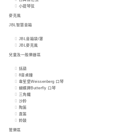
小提琴弦
麥克風
JBL智慧音箱
JBL音箱袋/罩
JBL麥克風
兒童及一般樂器區
括葫
8音桌鐘
韋笙堡Weissenberg 口琴
蝴蝶牌Butterfly 口琴
三角鐵
沙鈴
陶笛
直笛
鈴鼓
管樂區