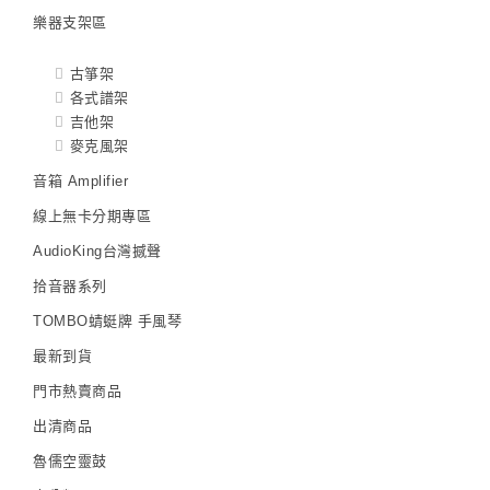
樂器支架區
古箏架
各式譜架
吉他架
麥克風架
音箱 Amplifier
線上無卡分期專區
AudioKing台灣撼聲
拾音器系列
TOMBO蜻蜓牌 手風琴
最新到貨
門市熱賣商品
出清商品
魯儒空靈鼓