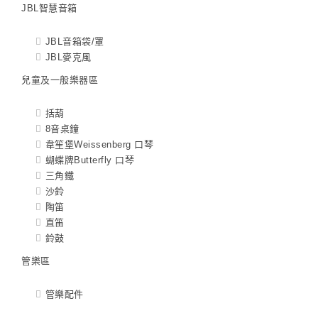
JBL智慧音箱
JBL音箱袋/罩
JBL麥克風
兒童及一般樂器區
括葫
8音桌鐘
韋笙堡Weissenberg 口琴
蝴蝶牌Butterfly 口琴
三角鐵
沙鈴
陶笛
直笛
鈴鼓
管樂區
管樂配件