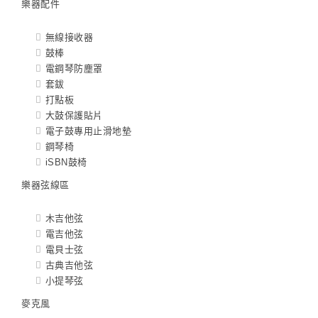
樂器配件
無線接收器
鼓棒
電鋼琴防塵罩
套鈸
打點板
大鼓保護貼片
電子鼓專用止滑地墊
鋼琴椅
iSBN鼓椅
樂器弦線區
木吉他弦
電吉他弦
電貝士弦
古典吉他弦
小提琴弦
麥克風