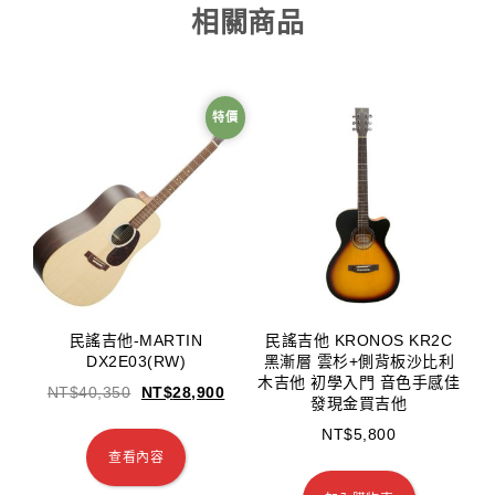
相關商品
特價
民謠吉他-MARTIN
民謠吉他 KRONOS KR2C
DX2E03(RW)
黑漸層 雲杉+側背板沙比利
木吉他 初學入門 音色手感佳
NT$
40,350
NT$
28,900
發現金買吉他
NT$
5,800
查看內容