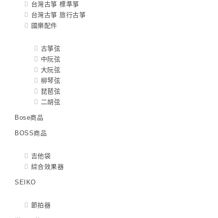
台灣古箏 標準箏
台灣古箏 旅行古箏
國樂配件
古箏弦
中阮弦
大阮弦
柳琴弦
琵琶弦
二胡弦
Bose商品
BOSS商品
吉他袋
綜合效果器
SEIKO
節拍器