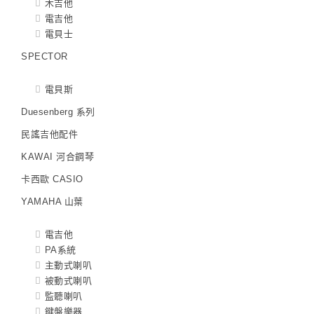
木吉他
電吉他
電貝士
SPECTOR
電貝斯
Duesenberg 系列
民謠吉他配件
KAWAI 河合鋼琴
卡西歐 CASIO
YAMAHA 山葉
電吉他
PA系統
主動式喇叭
被動式喇叭
監聽喇叭
鍵盤樂器