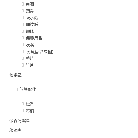
束圈
頸帶
吸水紙
理紋紙
通條
保養用品
吹嘴
吹嘴蓋(含束圈)
墊片
竹片
弦樂區
弦樂配件
松香
琴橋
保養清潔區
移調夾