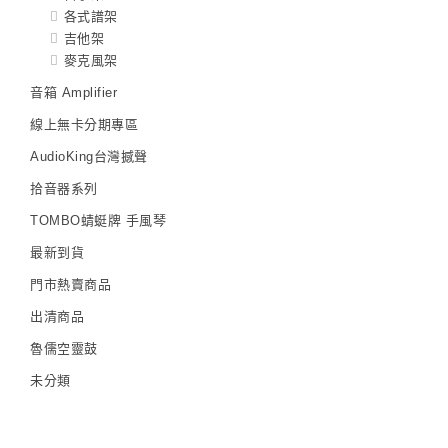
各式譜架
吉他架
麥克風架
音箱 Amplifier
線上無卡分期專區
AudioKing台灣撼聲
拾音器系列
TOMBO蜻蜓牌 手風琴
最新到貨
門市熱賣商品
出清商品
魯儒空靈鼓
未分類