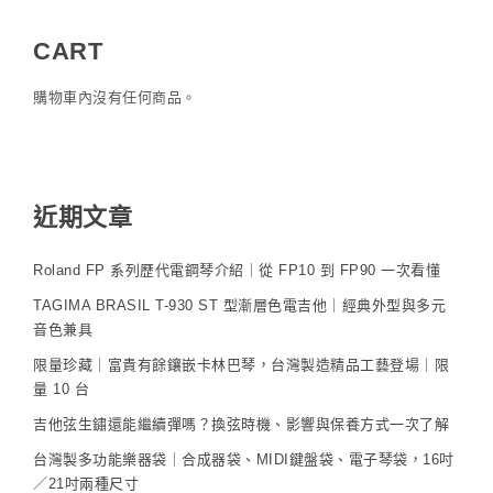
CART
購物車內沒有任何商品。
近期文章
Roland FP 系列歷代電鋼琴介紹｜從 FP10 到 FP90 一次看懂
TAGIMA BRASIL T-930 ST 型漸層色電吉他｜經典外型與多元
音色兼具
限量珍藏｜富貴有餘鑲嵌卡林巴琴，台灣製造精品工藝登場｜限
量 10 台
吉他弦生鏽還能繼續彈嗎？換弦時機、影響與保養方式一次了解
台灣製多功能樂器袋｜合成器袋、MIDI鍵盤袋、電子琴袋，16吋
／21吋兩種尺寸