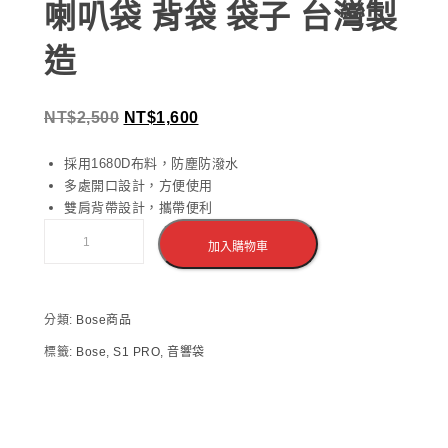
喇叭袋 背袋 袋子 台灣製
造
NT$
2,500
NT$
1,600
採用1680D布料，防塵防潑水
多處開口設計，方便使用
雙肩背帶設計，攜帶便利
加入購物車
分類:
Bose商品
標籤:
Bose
,
S1 PRO
,
音響袋