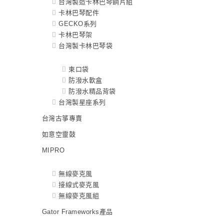
台灣製造卡林巴琴鋼片組
卡林巴琴配件
GECKO系列
卡林巴琴架
台灣製卡林巴琴袋
束口袋
防潑水軟盒
防潑水精品背袋
台灣製星座系列
台灣古箏專賣
如意空靈鼓
MIPRO
無線麥克風
接線式麥克風
無線麥克風組
Gator Frameworks產品