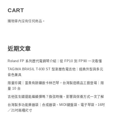
CART
購物車內沒有任何商品。
近期文章
Roland FP 系列歷代電鋼琴介紹｜從 FP10 到 FP90 一次看懂
TAGIMA BRASIL T-930 ST 型漸層色電吉他｜經典外型與多元
音色兼具
限量珍藏｜富貴有餘鑲嵌卡林巴琴，台灣製造精品工藝登場｜限
量 10 台
吉他弦生鏽還能繼續彈嗎？換弦時機、影響與保養方式一次了解
台灣製多功能樂器袋｜合成器袋、MIDI鍵盤袋、電子琴袋，16吋
／21吋兩種尺寸