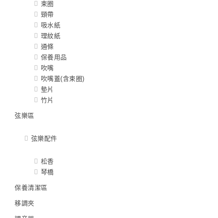
束圈
頸帶
吸水紙
理紋紙
通條
保養用品
吹嘴
吹嘴蓋(含束圈)
墊片
竹片
弦樂區
弦樂配件
松香
琴橋
保養清潔區
移調夾