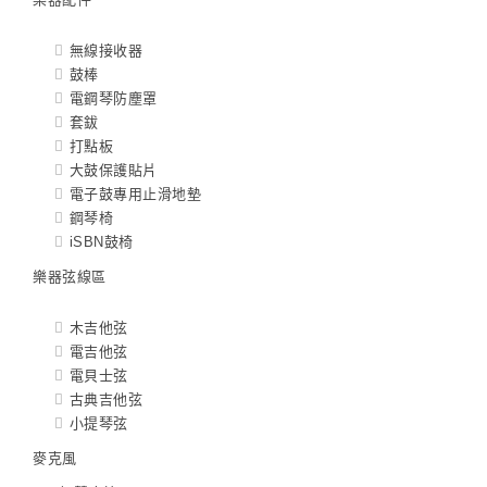
無線接收器
鼓棒
電鋼琴防塵罩
套鈸
打點板
大鼓保護貼片
電子鼓專用止滑地墊
鋼琴椅
iSBN鼓椅
樂器弦線區
木吉他弦
電吉他弦
電貝士弦
古典吉他弦
小提琴弦
麥克風