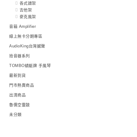
各式譜架
吉他架
麥克風架
音箱 Amplifier
線上無卡分期專區
AudioKing台灣撼聲
拾音器系列
TOMBO蜻蜓牌 手風琴
最新到貨
門市熱賣商品
出清商品
魯儒空靈鼓
未分類