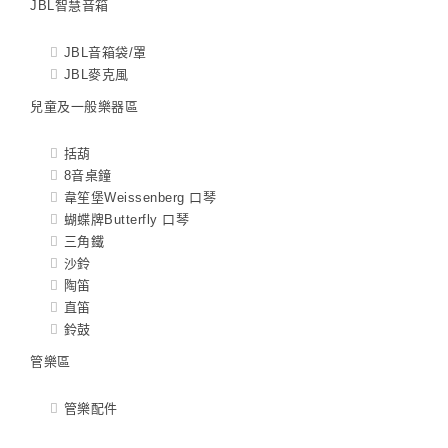
JBL智慧音箱
JBL音箱袋/罩
JBL麥克風
兒童及一般樂器區
括葫
8音桌鐘
韋笙堡Weissenberg 口琴
蝴蝶牌Butterfly 口琴
三角鐵
沙鈴
陶笛
直笛
鈴鼓
管樂區
管樂配件