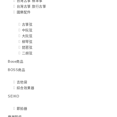
台灣古箏 標準箏
台灣古箏 旅行古箏
國樂配件
古箏弦
中阮弦
大阮弦
柳琴弦
琵琶弦
二胡弦
Bose商品
BOSS商品
吉他袋
綜合效果器
SEIKO
節拍器
樂器配件