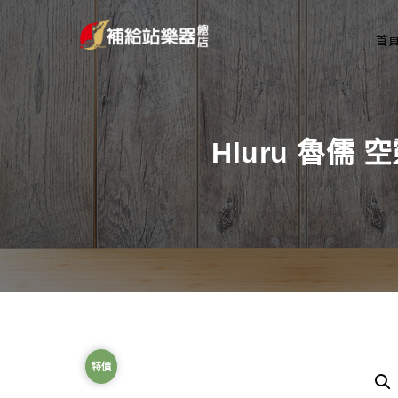
首
Hluru 魯儒
特價