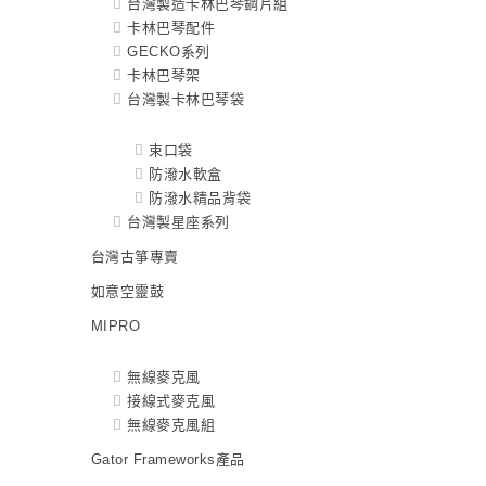
台灣製造卡林巴琴鋼片組
卡林巴琴配件
GECKO系列
卡林巴琴架
台灣製卡林巴琴袋
束口袋
防潑水軟盒
防潑水精品背袋
台灣製星座系列
台灣古箏專賣
如意空靈鼓
MIPRO
無線麥克風
接線式麥克風
無線麥克風組
Gator Frameworks產品