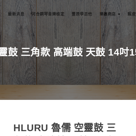
頁
最新消息
河合鋼琴音樂檢定
豐原學吉他
樂器商店
蝦皮
 空靈鼓 三角款 高端鼓 天鼓 14吋
HLURU 魯儒 空靈鼓 三