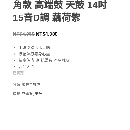
角款 高端鼓 天鼓 14吋
15音D調 藕荷紫
NT$
4,980
NT$
4,300
手眼協調活化大腦
抒壓並療癒身心靈
抗腐蝕 防潮 抗滑痕 不易脫漆
容易入門
已售完
分類:
魯儒空靈鼓
標籤:
空靈鼓
,
天鼓