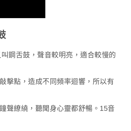
靈鼓
rum）又叫鋼舌鼓，聲音較明亮，適合較慢的
敲擊點，造成不同頻率迴響，所以有
鐘聲繚繞，聽聞身心靈都舒暢。15音