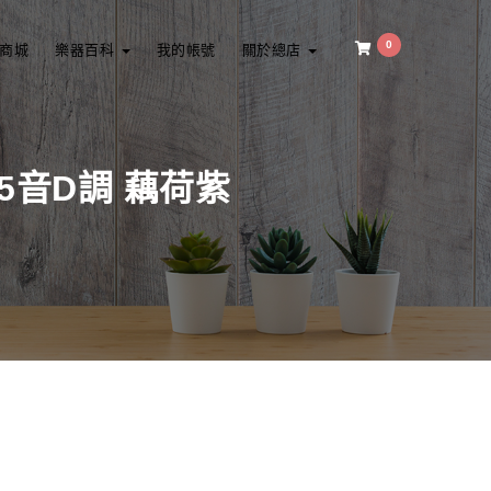
0
商城
樂器百科
我的帳號
關於總店
15音D調 藕荷紫