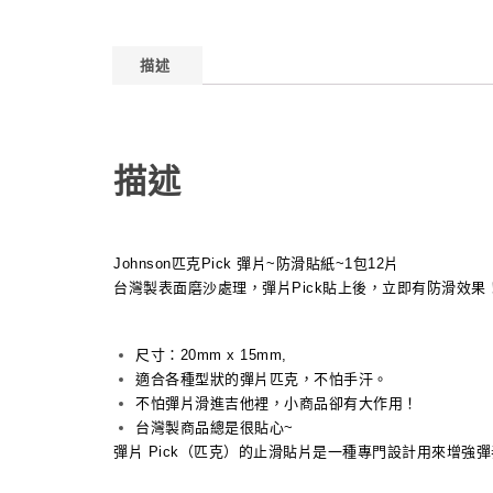
描述
描述
Johnson匹克Pick 彈片~防滑貼紙~1包12片
台灣製表面磨沙處理，彈片Pick貼上後，立即有防滑效果
尺寸：20mm x 15mm,
適合各種型狀的彈片匹克，不怕手汗。
不怕彈片滑進吉他裡，小商品卻有大作用！
台灣製商品總是很貼心~
彈片 Pick（匹克）的止滑貼片是一種專門設計用來增