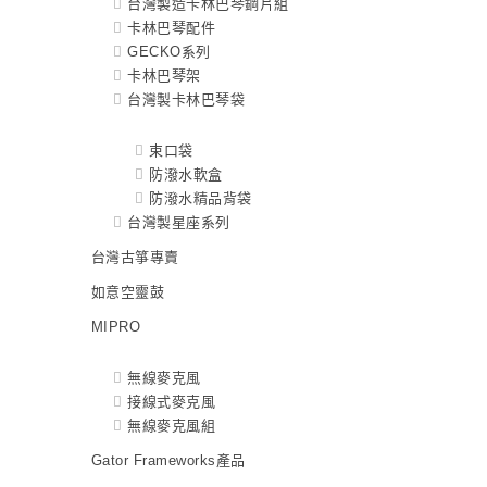
台灣製造卡林巴琴鋼片組
卡林巴琴配件
GECKO系列
卡林巴琴架
台灣製卡林巴琴袋
束口袋
防潑水軟盒
防潑水精品背袋
台灣製星座系列
台灣古箏專賣
如意空靈鼓
MIPRO
無線麥克風
接線式麥克風
無線麥克風組
Gator Frameworks產品