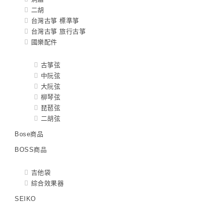
二胡
台灣古箏 標準箏
台灣古箏 旅行古箏
國樂配件
古箏弦
中阮弦
大阮弦
柳琴弦
琵琶弦
二胡弦
Bose商品
BOSS商品
吉他袋
綜合效果器
SEIKO