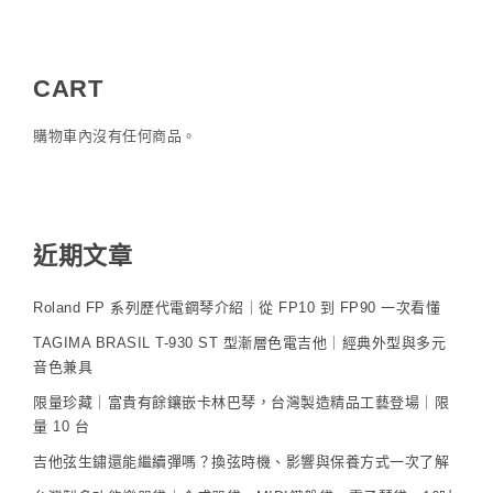
CART
購物車內沒有任何商品。
近期文章
Roland FP 系列歷代電鋼琴介紹｜從 FP10 到 FP90 一次看懂
TAGIMA BRASIL T-930 ST 型漸層色電吉他｜經典外型與多元
音色兼具
限量珍藏｜富貴有餘鑲嵌卡林巴琴，台灣製造精品工藝登場｜限
量 10 台
吉他弦生鏽還能繼續彈嗎？換弦時機、影響與保養方式一次了解