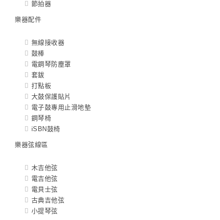
節拍器
樂器配件
無線接收器
鼓棒
電鋼琴防塵罩
套鈸
打點板
大鼓保護貼片
電子鼓專用止滑地墊
鋼琴椅
iSBN鼓椅
樂器弦線區
木吉他弦
電吉他弦
電貝士弦
古典吉他弦
小提琴弦