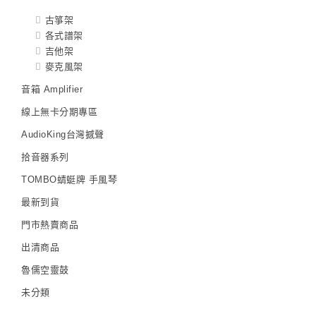
古箏架
各式譜架
吉他架
麥克風架
音箱 Amplifier
線上無卡分期專區
AudioKing台灣撼聲
拾音器系列
TOMBO蜻蜓牌 手風琴
最新到貨
門市熱賣商品
出清商品
魯儒空靈鼓
未分類