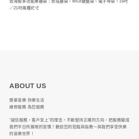
台灣製多功能樂器袋｜合成器袋、MIDI鍵盤袋、電子琴袋，16吋
／21吋兩種尺寸
ABOUT US
簡單音樂 快樂生活
維修服務 為您服務
“誠信服務，客戶至上”的理念，不斷堅持正確的方向，把服務變成
我們平日所展現的習慣！歡迎您的蒞臨與指教～與我們享受快樂
的音樂世界！