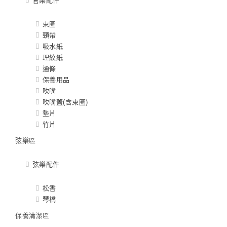
管樂配件
束圈
頸帶
吸水紙
理紋紙
通條
保養用品
吹嘴
吹嘴蓋(含束圈)
墊片
竹片
弦樂區
弦樂配件
松香
琴橋
保養清潔區