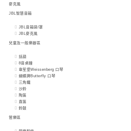
麥克風
JBL智慧音箱
JBL音箱袋/罩
JBL麥克風
兒童及一般樂器區
括葫
8音桌鐘
韋笙堡Weissenberg 口琴
蝴蝶牌Butterfly 口琴
三角鐵
沙鈴
陶笛
直笛
鈴鼓
管樂區