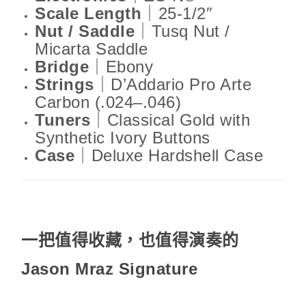
Scale Length
｜25-1/2″
Nut / Saddle
｜Tusq Nut /
Micarta Saddle
Bridge
｜Ebony
Strings
｜D’Addario Pro Arte
Carbon (.024–.046)
Tuners
｜Classical Gold with
Synthetic Ivory Buttons
Case
｜Deluxe Hardshell Case
一把值得收藏，也值得演奏的
Jason Mraz Signature