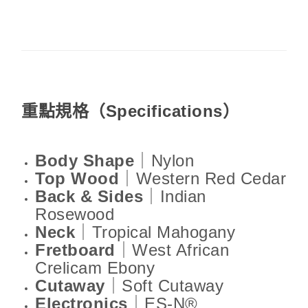
重點規格（Specifications）
Body Shape
｜Nylon
Top Wood
｜Western Red Cedar
Back & Sides
｜Indian
Rosewood
Neck
｜Tropical Mahogany
Fretboard
｜West African
Crelicam Ebony
Cutaway
｜Soft Cutaway
Electronics
｜ES-N®