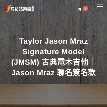
Togg
0
navig
Taylor Jason Mraz
Signature Model
(JMSM) 古典電木吉他｜
Jason Mraz 聯名簽名款