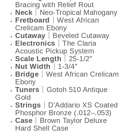
Bracing with Relief Rout
Neck
｜Neo-Tropical Mahogany
Fretboard
｜West African
Crelicam Ebony
Cutaway
｜Beveled Cutaway
Electronics
｜The Claria
Acoustic Pickup System
Scale Length
｜25-1/2″
Nut Width
｜1-3/4″
Bridge
｜West African Crelicam
Ebony
Tuners
｜Gotoh 510 Antique
Gold
Strings
｜D’Addario XS Coated
Phosphor Bronze (.012–.053)
Case
｜Brown Taylor Deluxe
Hard Shell Case