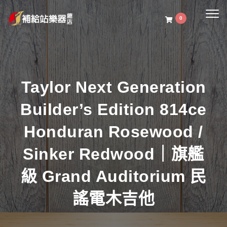
Togg
0
navig
Taylor Next Generation
Builder’s Edition 814ce
Honduran Rosewood /
Sinker Redwood｜旗艦
級 Grand Auditorium 民
謠電木吉他