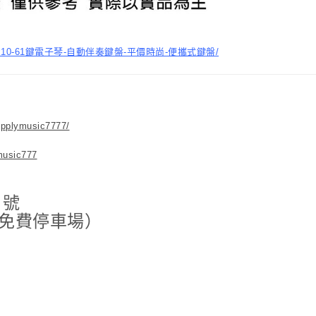
roland-e-x10-61鍵電子琴-自動伴奏鍵盤-平價時尚-便攜式鍵盤/
upplymusic7777/
music777
 號
免費停車場）