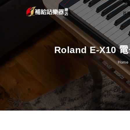
首
Roland E-X1
Home