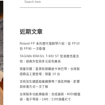
近期文章
Roland FP 系列歷代電鋼琴介紹｜從 FP10
到 FP90 一次看懂
TAGIMA BRASIL T-930 ST 型漸層色電吉
他｜經典外型與多元音色兼具
限量珍藏｜富貴有餘鑲嵌卡林巴琴，台灣製
造精品工藝登場｜限量 10 台
吉他弦生鏽還能繼續彈嗎？換弦時機、影響
與保養方式一次了解
台灣製多功能樂器袋｜合成器袋、MIDI鍵盤
袋、電子琴袋，16吋／21吋兩種尺寸