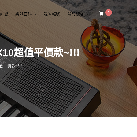
0
商城
樂器百科
我的帳號
關於總店
X10超值平價款~!!!
值平價款~!!!