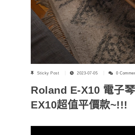
Sticky Post
2023-07-05
0 Comme
Roland E-X10 
EX10超值平價款~!!!