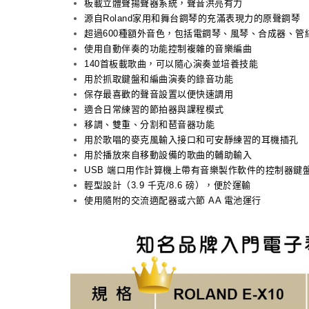
板載立體聲揚聲器系統，聲音洪亮有力
源自Roland家用和舞台鋼琴的充滿表現力的原聲鋼琴
超過600種額外音色，包括電鋼琴、風琴、合成器、
使用自動伴奏的功能控制複雜的音樂編曲
140首板載歌曲，可以隨心演奏並培養技能
用於抓取鍵盤和編曲演奏的錄音功能
保存最喜歡的聲音設置以便快速調用
適合日常練習的節拍器與課程模式
移調、雙重、分割和琶音器功能
用於歌唱的麥克風輸入接口和可安靜練習的耳機插孔
用於播放來自移動設備的歌曲的輔助輸入
USB 端口用作計算機上帶有音樂製作軟件的控制器鍵
輕型設計（3.9 千克/8.6 磅），便於運輸
使用隨附的交流適配器或六節 AA 電池運行