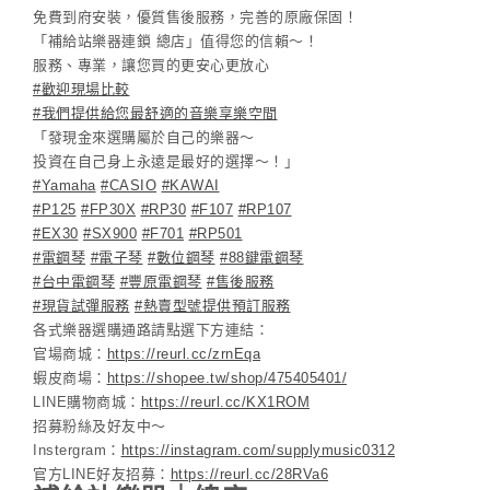
免費到府安裝，優質售後服務，完善的原廠保固！
「補給站樂器連鎖 總店」值得您的信賴～！
服務、專業，讓您買的更安心更放心
#歡迎現場比較
#我們提供給您最舒適的音樂享樂空間
「發現金來選購屬於自己的樂器～
投資在自己身上永遠是最好的選擇～！」
#Yamaha
#CASIO
#KAWAI
#P125
#FP30X
#RP30
#F107
#RP107
#EX30
#SX900
#F701
#RP501
#電鋼琴
#電子琴
#數位鋼琴
#88鍵電鋼琴
#台中電鋼琴
#豐原電鋼琴
#售後服務
#現貨試彈服務
#熱賣型號提供預訂服務
各式樂器選購通路請點選下方連結：
官場商城：
https://reurl.cc/zrnEqa
蝦皮商場：
https://shopee.tw/shop/475405401/
LINE購物商城：
https://reurl.cc/KX1ROM
招募粉絲及好友中～
Instergram：
https://instagram.com/supplymusic0312
官方LINE好友招募：
https://reurl.cc/28RVa6