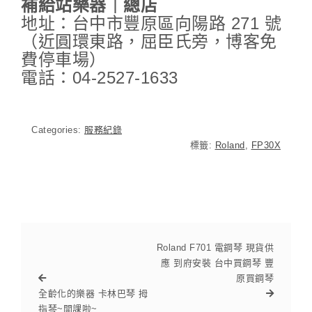
補給站樂器｜總店
地址：台中市豐原區向陽路 271 號
（近圓環東路，屈臣氏旁，博客免
費停車場）
電話：04-2527-1633
Categories:
服務紀錄
標籤:
Roland
,
FP30X
Roland F701 電鋼琴 現貨供
應 到府安裝 台中買鋼琴 豐
原買鋼琴
全齡化的樂器 卡林巴琴 拇
指琴~開課啦~